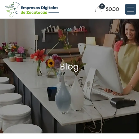
0
$0.00
Blog